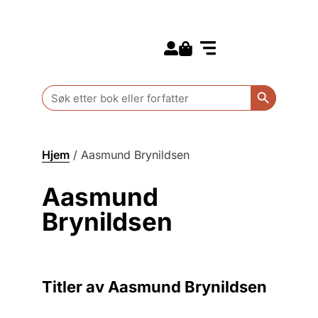
Search for:
Kommende bøker
Barn og ungdom
Search Butt
Search
for:
Hjem
/
Aasmund Brynildsen
Aasmund
Brynildsen
Titler av Aasmund Brynildsen