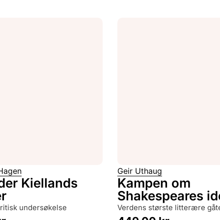
 Hagen
Geir Uthaug
der Kiellands
Kampen om
r
Shakespeares ide
rkritisk undersøkelse
verdens største litterære gåt