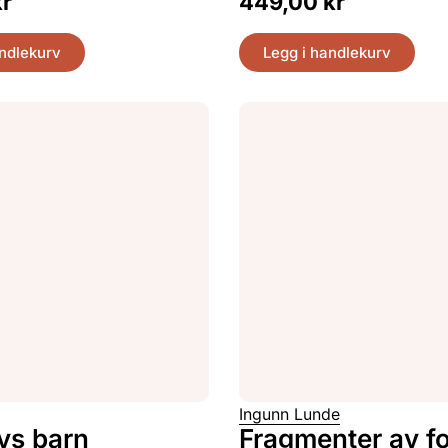
kr
449,00
kr
andlekurv
Legg i handlekurv
Ingunn Lunde
vs barn
Fragmenter av fo