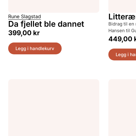
Litteræ
Rune Slagstad
Da fjellet ble dannet
bidrag til en norsk bokhistorie fra Maurits
Hansen til 
399,00
kr
449,00
Legg i handlekurv
Legg i h