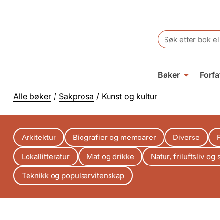
Search
for:
Bøker
Forfa
Alle bøker
/
Sakprosa
/ Kunst og kultur
Arkitektur
Biografier og memoarer
Diverse
F
Lokallitteratur
Mat og drikke
Natur, friluftsliv og 
Teknikk og populærvitenskap