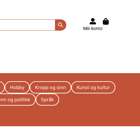
Search Button
Min konto
Hobby
Kropp og sinn
Kunst og kultur
nn og politikk
Språk