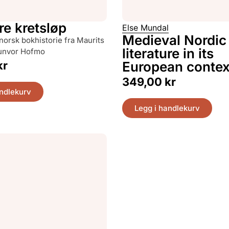
re kretsløp
Else Mundal
Medieval Nordic
literature in its
Gunvor Hofmo
kr
European contex
349,00
kr
andlekurv
Legg i handlekurv