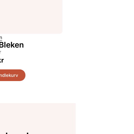
n
Bleken
r
kr
andlekurv