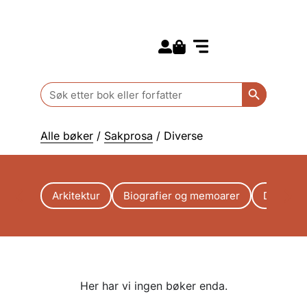
Search for:
Kommende bøker
Barn og ungdom
Search Butt
Search
for:
Alle bøker
/
Sakprosa
/ Diverse
Arkitektur
Biografier og memoarer
Diverse
Her har vi ingen bøker enda.