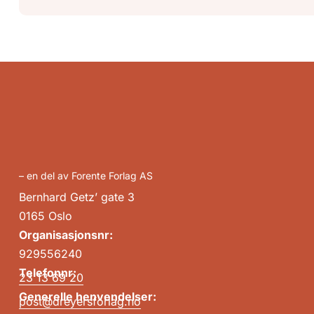
– en del av Forente Forlag AS
Bernhard Getz’ gate 3
0165 Oslo
Organisasjonsnr:
929556240
Telefonnr:
23 13 69 20
Generelle henvendelser:
post@dreyersforlag.no