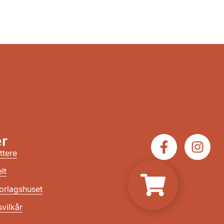
r
ttere
lt
orlagshuset
vilkår