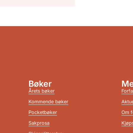
Bøker
Me
Årets bøker
Forfa
Kommende bøker
Aktue
Pocketbøker
Om f
Sakprosa
Kjøps