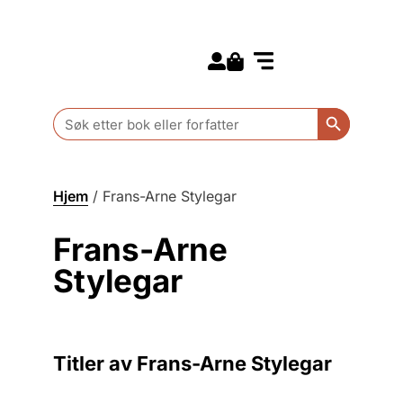
Search for:
Kommende bøker
Barn og ungdom
Search Butt
Search
for:
Hjem
/
Frans-Arne Stylegar
Frans-Arne
Stylegar
Titler av Frans-Arne Stylegar