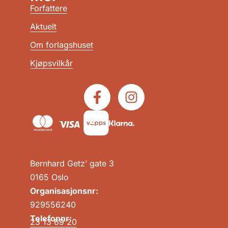
Forfattere
Aktuelt
Om forlagshuset
Kjøpsvilkår
Bernhard Getz’ gate 3
0165 Oslo
Organisasjonsnr:
929556240
Telefonnr:
23 13 69 20