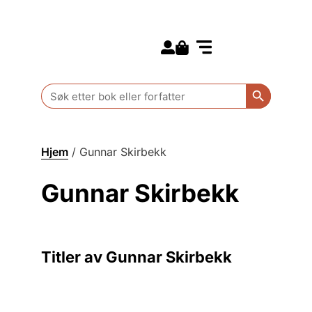
Search for:
Kommende bøker
Barn og ungdom
Search Butt
Search
for:
Hjem
/
Gunnar Skirbekk
Gunnar Skirbekk
Titler av Gunnar Skirbekk