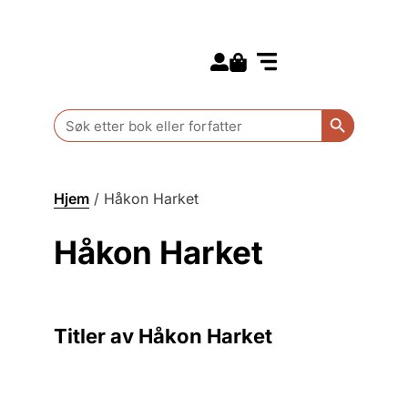
Search for:
Kommende bøker
Barn og ungdom
Search Butt
Search
for:
Hjem
/
Håkon Harket
Håkon Harket
Titler av Håkon Harket