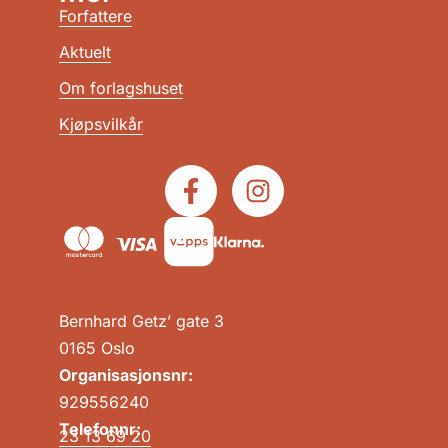
Forfattere
Aktuelt
Om forlagshuset
Kjøpsvilkår
Bernhard Getz’ gate 3
0165 Oslo
Organisasjonsnr:
929556240
Telefonnr:
23 13 69 20