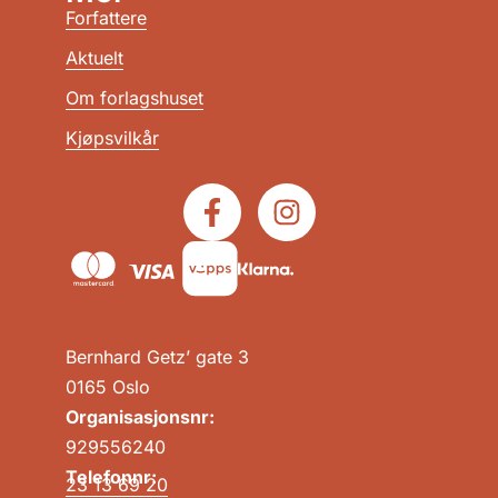
Forfattere
Aktuelt
Om forlagshuset
Kjøpsvilkår
Bernhard Getz’ gate 3
0165 Oslo
Organisasjonsnr:
929556240
Telefonnr:
23 13 69 20