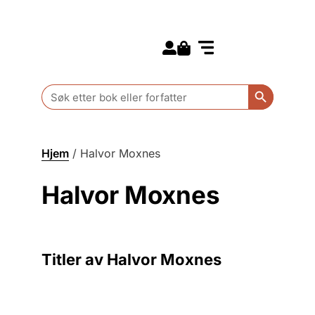
Search for:
Kommende bøker
Barn og ungdom
Search Butt
Search
for:
Hjem
/
Halvor Moxnes
Halvor Moxnes
Titler av Halvor Moxnes