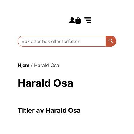
Search for:
Kommende bøker
Barn og ungdom
Search Butt
Search
for:
Hjem
/
Harald Osa
Harald Osa
Titler av Harald Osa