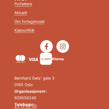
Forfattere
Aktuelt
Om forlagshuset
Kjøpsvilkår
Bernhard Getz’ gate 3
0165 Oslo
Organisasjonsnr:
929556240
Telefonnr:
23 13 69 20