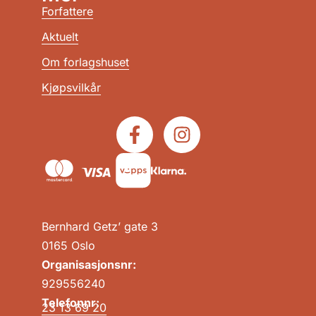
Forfattere
Aktuelt
Om forlagshuset
Kjøpsvilkår
Bernhard Getz’ gate 3
0165 Oslo
Organisasjonsnr:
929556240
Telefonnr:
23 13 69 20