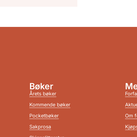
Bøker
Me
Årets bøker
Forfa
Kommende bøker
Aktue
Pocketbøker
Om f
Sakprosa
Kjøps