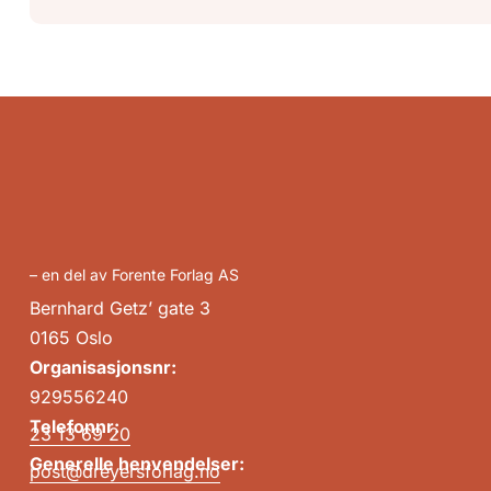
– en del av Forente Forlag AS
Bernhard Getz’ gate 3
0165 Oslo
Organisasjonsnr:
929556240
Telefonnr:
23 13 69 20
Generelle henvendelser:
post@dreyersforlag.no