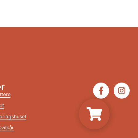
r
ttere
lt
orlagshuset
vilkår