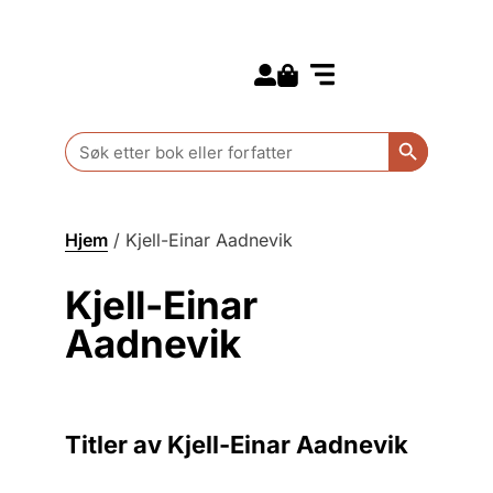
Search for:
Kommende bøker
Barn og ungdom
Search Butt
Search
for:
Hjem
/
Kjell-Einar Aadnevik
Kjell-Einar
Aadnevik
Titler av Kjell-Einar Aadnevik