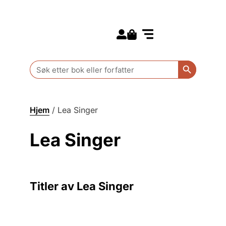
Search for:
Kommende bøker
Barn og ungdom
Search Butt
Search
for:
Hjem
/
Lea Singer
Lea Singer
Titler av Lea Singer