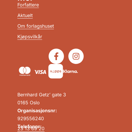
Forfattere
Aktuelt
Om forlagshuset
Kjøpsvilkår
Bernhard Getz’ gate 3
0165 Oslo
Organisasjonsnr:
929556240
Telefonnr:
23 13 69 20