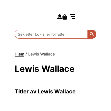
Search for:
Kommende bøker
Barn og ungdom
Search Butt
Search
for:
Hjem
/
Lewis Wallace
Lewis Wallace
Titler av Lewis Wallace