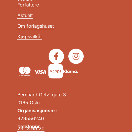
Forfattere
Aktuelt
Om forlagshuset
Kjøpsvilkår
Bernhard Getz’ gate 3
0165 Oslo
Organisasjonsnr:
929556240
Telefonnr:
23 13 69 20