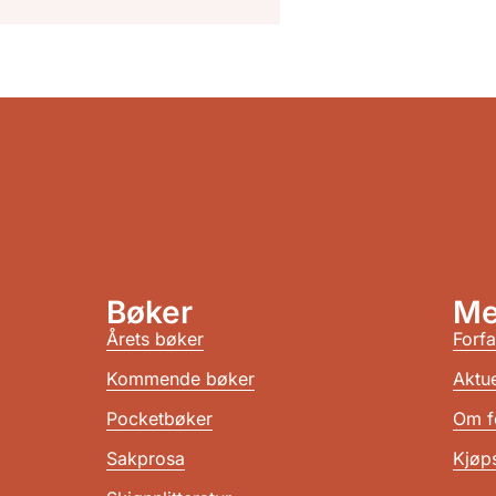
Bøker
Me
Årets bøker
Forfa
Kommende bøker
Aktue
Pocketbøker
Om f
Sakprosa
Kjøps