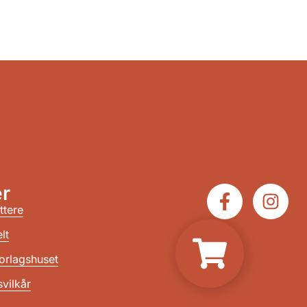
r
ttere
lt
orlagshuset
vilkår