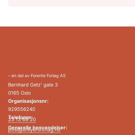
– en del av Forente Forlag AS
Bernhard Getz’ gate 3
0165 Oslo
Organisasjonsnr:
929556240
Telefonnr:
23 13 69 20
Generelle henvendelser:
post@dreyersforlag.no