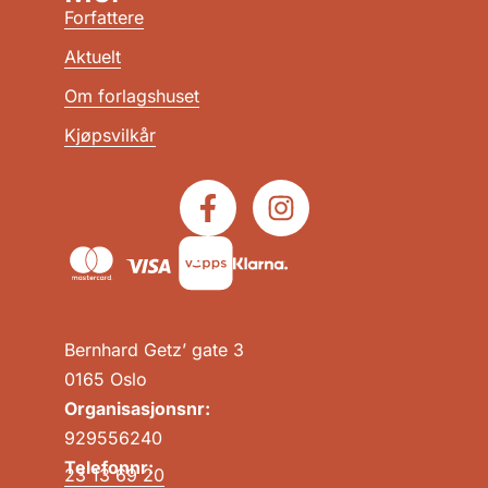
Forfattere
Aktuelt
Om forlagshuset
Kjøpsvilkår
Bernhard Getz’ gate 3
0165 Oslo
Organisasjonsnr:
929556240
Telefonnr:
23 13 69 20