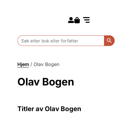
Search for:
Kommende bøker
Barn og ungdom
Search Butt
Search
for:
Hjem
/
Olav Bogen
Olav Bogen
Titler av Olav Bogen