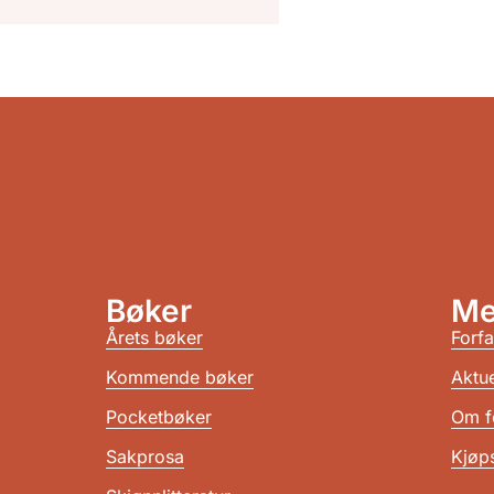
Bøker
Me
Årets bøker
Forfa
Kommende bøker
Aktue
Pocketbøker
Om f
Sakprosa
Kjøps