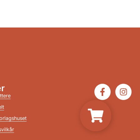
r
ttere
lt
orlagshuset
vilkår