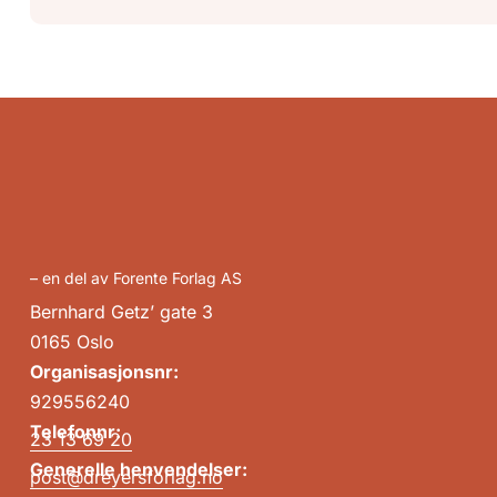
– en del av Forente Forlag AS
Bernhard Getz’ gate 3
0165 Oslo
Organisasjonsnr:
929556240
Telefonnr:
23 13 69 20
Generelle henvendelser:
post@dreyersforlag.no