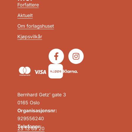
Forfattere
Aktuelt
Om forlagshuset
Kjøpsvilkår
Bernhard Getz’ gate 3
0165 Oslo
Organisasjonsnr:
929556240
Telefonnr:
23 13 69 20