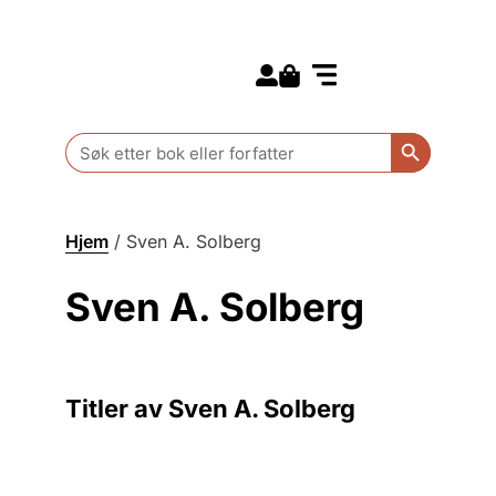
Search for:
Kommende bøker
Barn og ungdom
Search Butt
Search
for:
Hjem
/
Sven A. Solberg
Sven A. Solberg
Titler av Sven A. Solberg