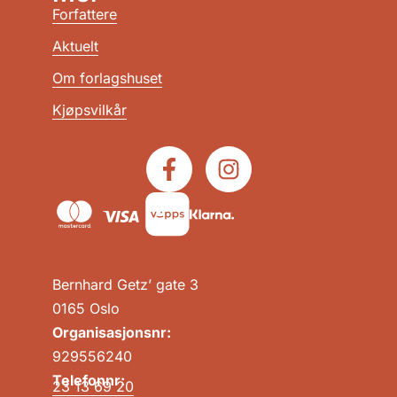
Forfattere
Aktuelt
Om forlagshuset
Kjøpsvilkår
Bernhard Getz’ gate 3
0165 Oslo
Organisasjonsnr:
929556240
Telefonnr:
23 13 69 20