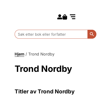
Search for:
Kommende bøker
Barn og ungdom
Search Butt
Search
for:
Hjem
/
Trond Nordby
Trond Nordby
Titler av Trond Nordby