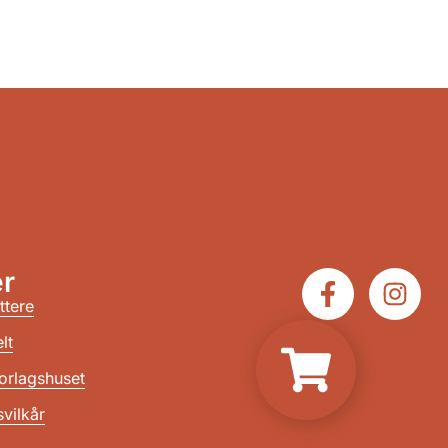
r
ttere
lt
orlagshuset
vilkår