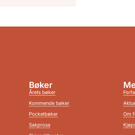
Bøker
Me
Årets bøker
Forfa
Kommende bøker
Aktue
Pocketbøker
Om f
Sakprosa
Kjøps