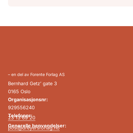
– en del av Forente Forlag AS
Bernhard Getz’ gate 3
0165 Oslo
Organisasjonsnr:
929556240
Telefonnr:
23 13 69 20
Generelle henvendelser:
post@dreyersforlag.no