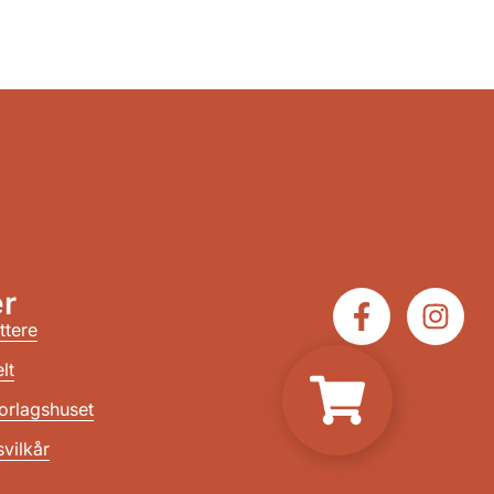
r
ttere
lt
orlagshuset
vilkår