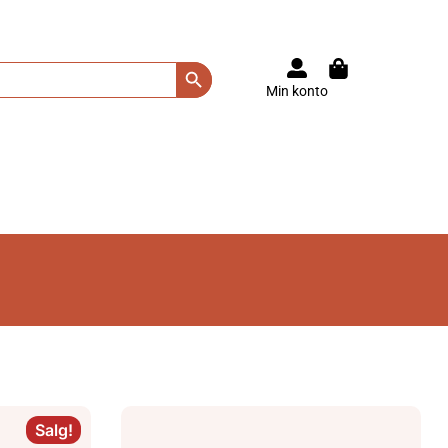
Search Button
Min konto
Salg!