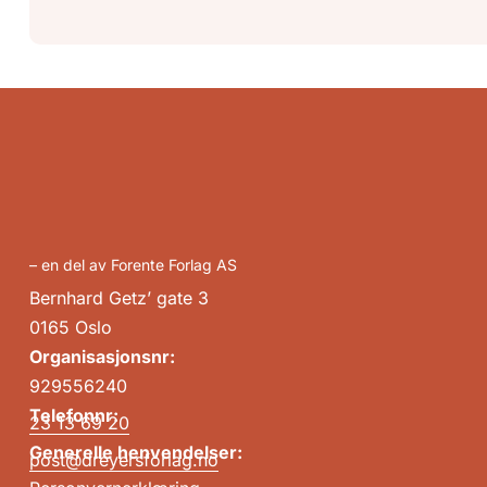
– en del av Forente Forlag AS
Bernhard Getz’ gate 3
0165 Oslo
Organisasjonsnr:
929556240
Telefonnr:
23 13 69 20
Generelle henvendelser:
post@dreyersforlag.no