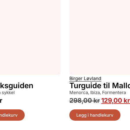
Birger Løvland
ksguiden
Turguide til Mall
på sykkel
Menorca, Ibiza, Formentera
r
298,00
kr
129,00
kr
andlekurv
Legg i handlekurv