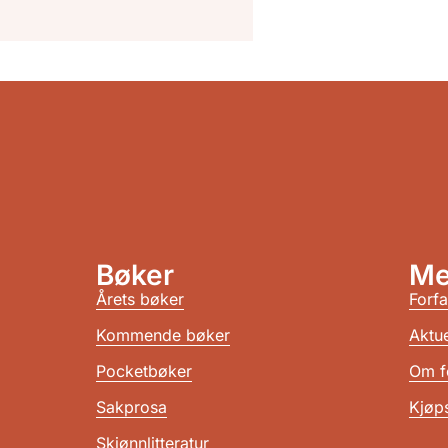
Bøker
Me
Årets bøker
Forfa
Kommende bøker
Aktue
Pocketbøker
Om f
Sakprosa
Kjøps
Skjønnlitteratur