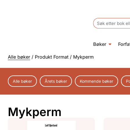
Search
for:
Bøker
Forfa
Alle bøker
/ Produkt Format / Mykperm
Alle bøker
Årets bøker
Kommende bøker
P
Mykperm