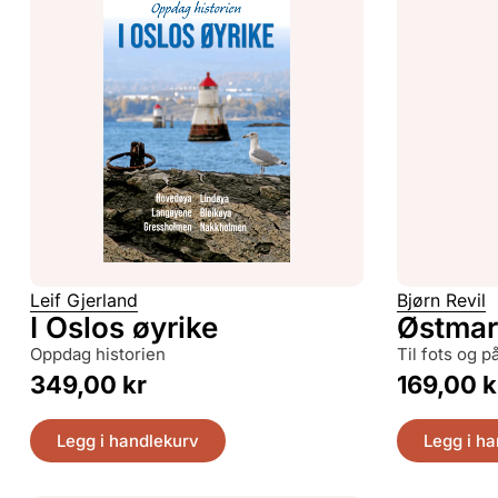
Leif Gjerland
Bjørn Revil
I Oslos øyrike
Østmar
Oppdag historien
til fots og 
349,00
kr
169,00
k
Legg i handlekurv
Legg i h