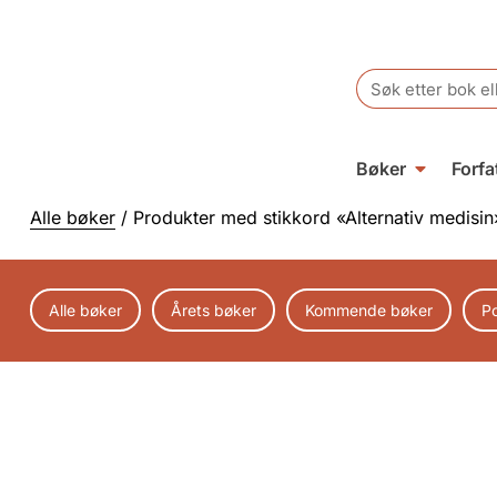
Search
for:
Bøker
Forfa
Alle bøker
/ Produkter med stikkord «Alternativ medisin
Alle bøker
Årets bøker
Kommende bøker
P