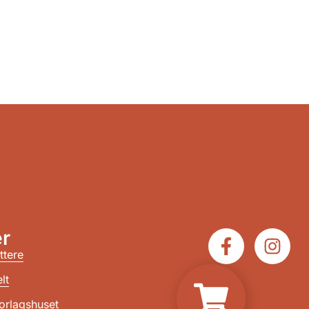
r
ttere
lt
orlagshuset