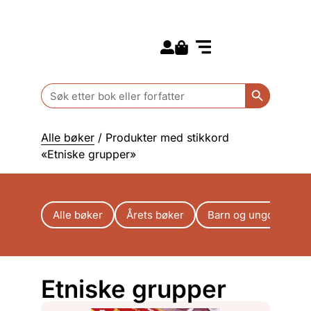
Search for:
Kommende bøker
Barn og ungdom
Search Butt
Search
for:
Alle bøker
/ Produkter med stikkord
«Etniske grupper»
Alle bøker
Årets bøker
Barn og ungdom
Etniske grupper