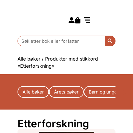
Search for:
Kommende bøker
Barn og ungdom
Search Butt
Search
for:
Alle bøker
/ Produkter med stikkord
«Etterforskning»
Alle bøker
Årets bøker
Barn og ungdom
Etterforskning