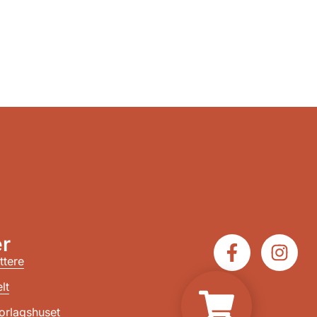
r
ttere
lt
orlagshuset