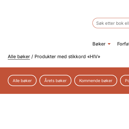
Search
for:
Bøker
Forfa
Alle bøker
/ Produkter med stikkord «HIV»
Alle bøker
Årets bøker
Kommende bøker
P