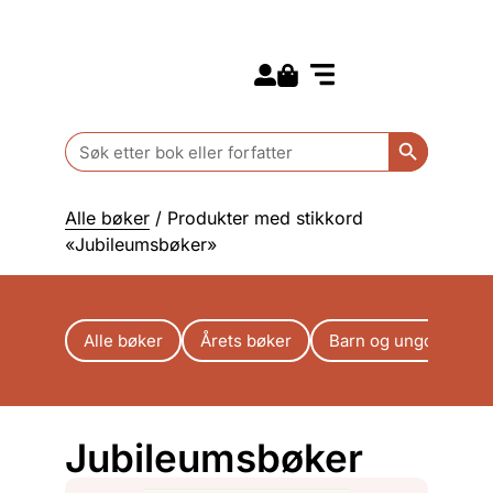
Search for:
Kommende bøker
Barn og ungdom
Search Butt
Search
for:
Alle bøker
/ Produkter med stikkord
«Jubileumsbøker»
Alle bøker
Årets bøker
Barn og ungdom
Jubileumsbøker