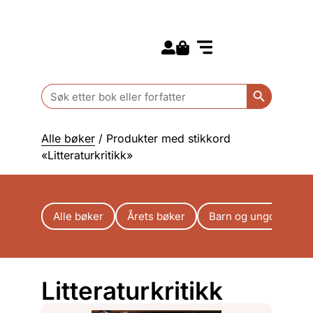
Search for:
Kommende bøker
Barn og ungdom
Search Butt
Search
for:
Alle bøker
/ Produkter med stikkord
«Litteraturkritikk»
Alle bøker
Årets bøker
Barn og ungdom
Litteraturkritikk