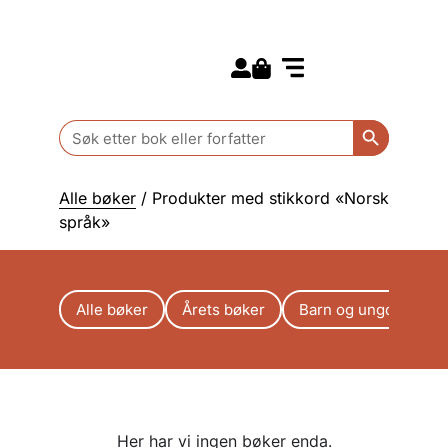
Search for:
Kommende bøker
Barn og ungdom
Search Butt
Search
for:
Alle bøker
/ Produkter med stikkord «Norsk
språk»
Alle bøker
Årets bøker
Barn og ungdom
Her har vi ingen bøker enda.