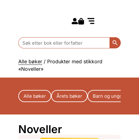
Search for:
Kommende bøker
Barn og ungdom
Search Butt
Search
for:
Alle bøker
/ Produkter med stikkord
«Noveller»
Alle bøker
Årets bøker
Barn og ungdom
Noveller