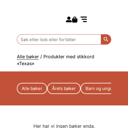
Search for:
Kommende bøker
Barn og ungdom
Search Butt
Search
for:
Alle bøker
/ Produkter med stikkord
«Texas»
Alle bøker
Årets bøker
Barn og ungdom
Her har vi ingen bøker enda.