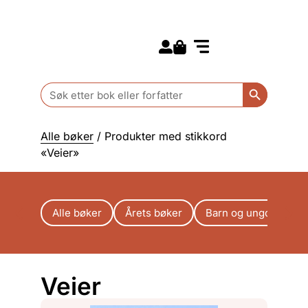
Search for:
Kommende bøker
Barn og ungdom
Search Butt
Search
for:
Alle bøker
/ Produkter med stikkord
«Veier»
Alle bøker
Årets bøker
Barn og ungdom
Veier