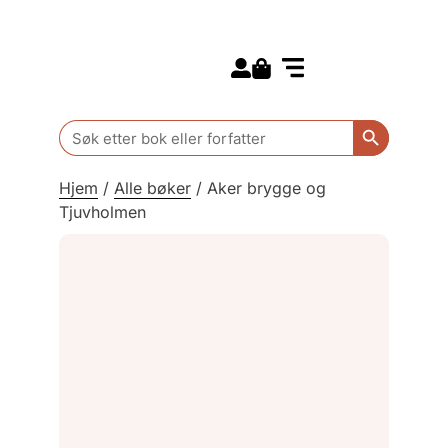
Search for:
Kommende bøker
Barn og ungdom
Search Butt
Search
for:
Hjem
/
Alle bøker
/
Aker brygge og
Tjuvholmen