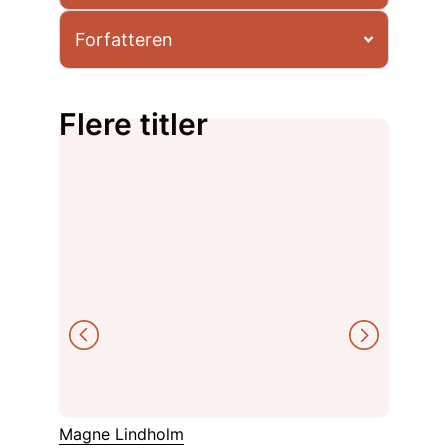
Forfatteren
Flere titler
Svein So
Magne Lindholm