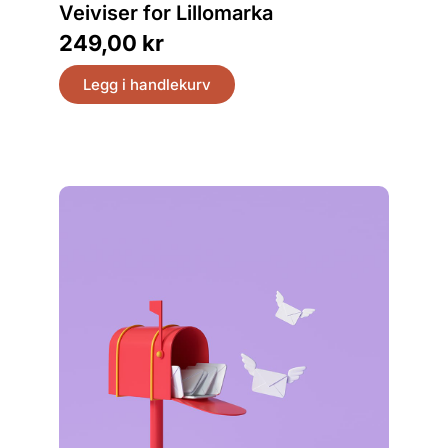
Det el
Veiviser for Lillomarka
hus, hj
249,00
kr
399,
Legg i handlekurv
Legg