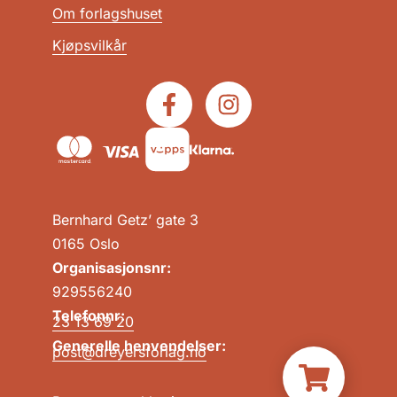
Om forlagshuset
Kjøpsvilkår
Bernhard Getz’ gate 3
0165 Oslo
Organisasjonsnr:
929556240
Telefonnr:
23 13 69 20
Generelle henvendelser:
post@dreyersforlag.no