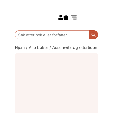
Search for:
Kommende bøker
Barn og ungdom
Search Butt
Search
for:
Hjem
/
Alle bøker
/
Auschwitz og ettertiden