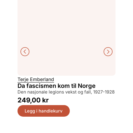
Terje Emberland
Ottar G
Da fascismen kom til Norge
Farle
den nasjonale legions vekst og fall, 1927-1928
histor
249,00
kr
399,
Legg i handlekurv
Legg