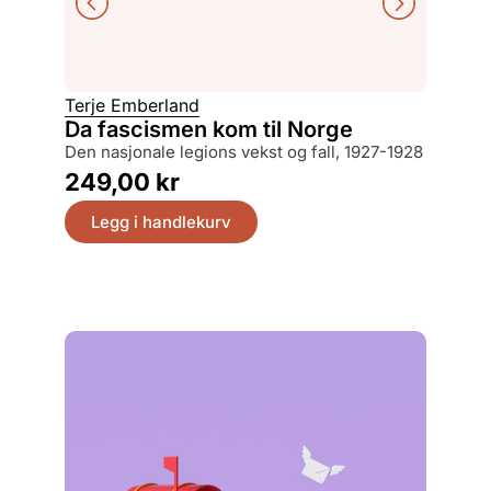
Terje Emberland
Hans Pe
Da fascismen kom til Norge
Tukth
den nasjonale legions vekst og fall, 1927-1928
sivil u
249,00
kr
399,
Legg i handlekurv
Legg