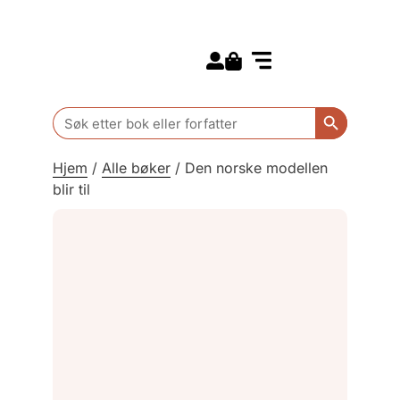
Search for:
Kommende bøker
Barn og ungdom
Search Butt
Search
for:
Hjem
/
Alle bøker
/
Den norske modellen
blir til