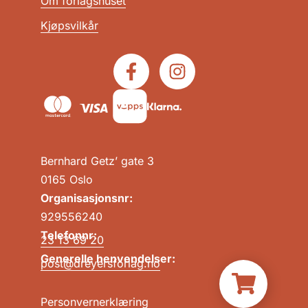
Om forlagshuset
Kjøpsvilkår
Bernhard Getz’ gate 3
0165 Oslo
Organisasjonsnr:
929556240
Telefonnr:
23 13 69 20
Generelle henvendelser:
post@dreyersforlag.no
Personvernerklæring