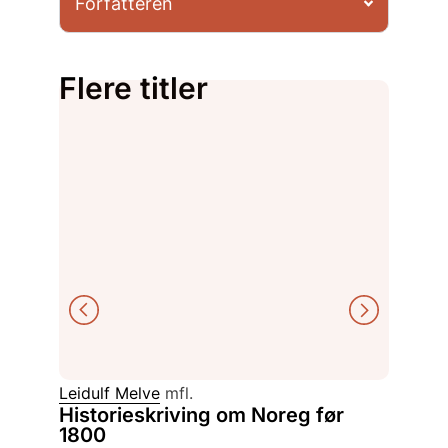
Forfatteren
Flere titler
Leidulf Melve
mfl.
Gitta S
Historieskriving om Noreg før
Ved a
1800
fra bar