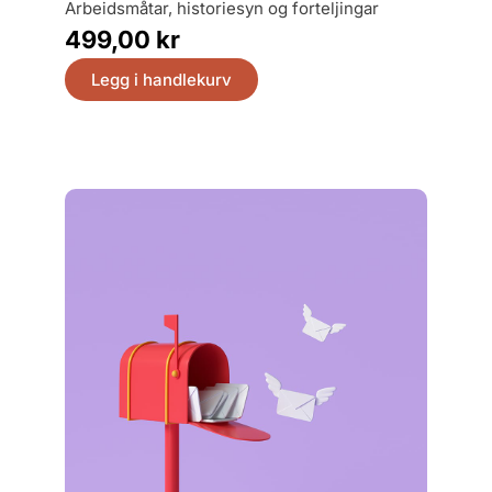
arbeidsmåtar, historiesyn og forteljingar
249,
499,00
kr
Legg
Legg i handlekurv