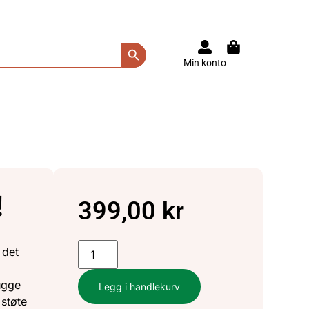
Search Button
Min konto
!
399,00
kr
 det
ugge
Legg i handlekurv
 støte