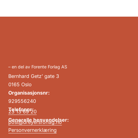
– en del av Forente Forlag AS
Bernhard Getz’ gate 3
0165 Oslo
Organisasjonsnr:
929556240
Telefonnr:
23 13 69 20
Generelle henvendelser:
post@dreyersforlag.no
Personvernerklæring