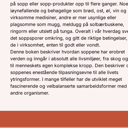
på sopp eller sopp-produkter opp til flere ganger. Noe
iøynefallende og behagelige som brød, ost, øl, vin og
virksomme medisiner, andre er mer usynlige eller
plagsomme som mugg, meldugg på solbærbuskene,
ringorm eller utslett på tunga. Overalt i vår hverdag sv
det soppsporer omkring, og gitt de riktige betingelser,
de i virksomhet, enten til godt eller vondt.
Denne boken beskriver hvordan soppene har erobret
verden og inngår i absolutt alle livsmiljøer, fra skog og 
til menneskets egen komplekse kropp. Den beskriver 
soppenes enestående tilpasningsevne til alle livets
ytringsformer. I mange tilfeller har de utviklet meget
fascinerende og velbalanserte samarbeidsformer med
andre organismer.