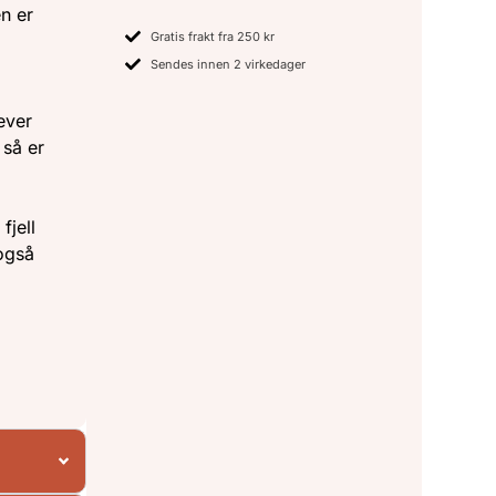
n er
Gratis frakt fra 250 kr
Sendes innen 2 virkedager
ever
 så er
fjell
også