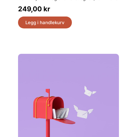
249,00
kr
399,
Legg i handlekurv
Legg