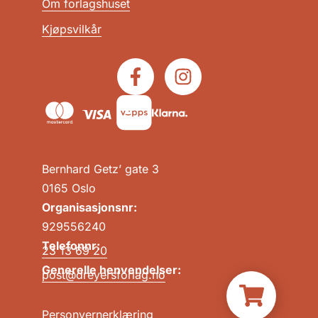
Om forlagshuset
Kjøpsvilkår
Bernhard Getz’ gate 3
0165 Oslo
Organisasjonsnr:
929556240
Telefonnr:
23 13 69 20
Generelle henvendelser:
post@dreyersforlag.no
Personvernerklæring