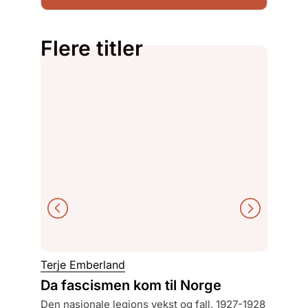
Flere titler
Terje Emberland
Finn Ol
Da fascismen kom til Norge
Hvord
den nasjonale legions vekst og fall, 1927-1928
en his