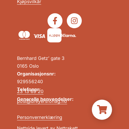
Kjøpsvilkår
Bernhard Getz’ gate 3
0165 Oslo
Organisasjonsnr:
929556240
Telefonnr:
23 13 69 20
Generelle henvendelser:
post@dreyersforlag.no
Personvernerklæring
Nettside levert av
Nettrakett