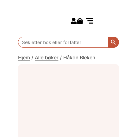
Search for:
Kommende bøker
Barn og ungdom
Search Butt
Search
for:
Hjem
/
Alle bøker
/
Håkon Bleken