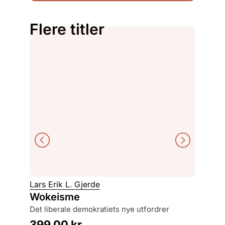
Flere titler
Leidulf
Lars Erik L. Gjerde
Histor
Wokeisme
1800
det liberale demokratiets nye utfordrer
arbeids
399,00
kr