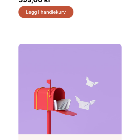
499,
Legg i handlekurv
Legg