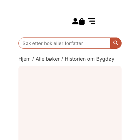
Search for:
Kommende bøker
Barn og ungdom
Search Butt
Search
for:
Hjem
/
Alle bøker
/
Historien om Bygdøy