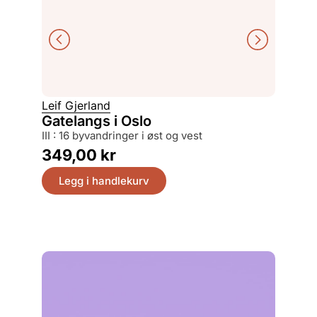
Leif Gjerland
Svein So
Gatelangs i Oslo
Det el
III : 16 byvandringer i øst og vest
hus, hj
349,00
kr
399,
Legg i handlekurv
Legg