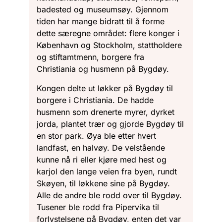
badested og museumsøy. Gjennom
tiden har mange bidratt til å forme
dette særegne området: flere konger i
København og Stockholm, stattholdere
og stiftamtmenn, borgere fra
Christiania og husmenn på Bygdøy.
Kongen delte ut løkker på Bygdøy til
borgere i Christiania. De hadde
husmenn som drenerte myrer, dyrket
jorda, plantet trær og gjorde Bygdøy til
en stor park. Øya ble etter hvert
landfast, en halvøy. De velstående
kunne nå ri eller kjøre med hest og
karjol den lange veien fra byen, rundt
Skøyen, til løkkene sine på Bygdøy.
Alle de andre ble rodd over til Bygdøy.
Tusener ble rodd fra Pipervika til
forlystelsene på Bygdøy, enten det var