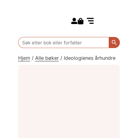
Search for:
Kommende bøker
Barn og ungdom
Search Butt
Search
for:
Hjem
/
Alle bøker
/
Ideologienes århundre