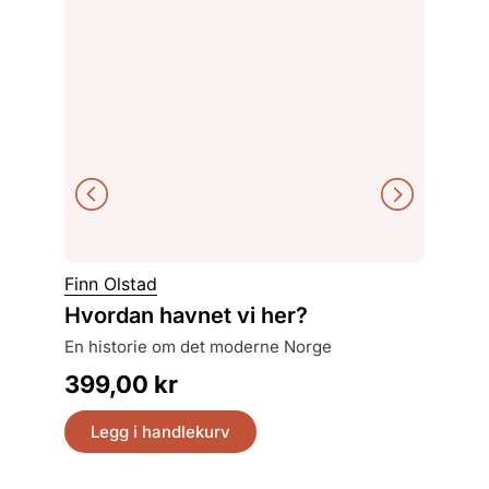
Hans J
Finn Olstad
En rei
Hvordan havnet vi her?
i sporene til pilegrimen Nikolas Bergsson året
en historie om det moderne Norge
1152
399,00
kr
399,
Legg i handlekurv
Legg