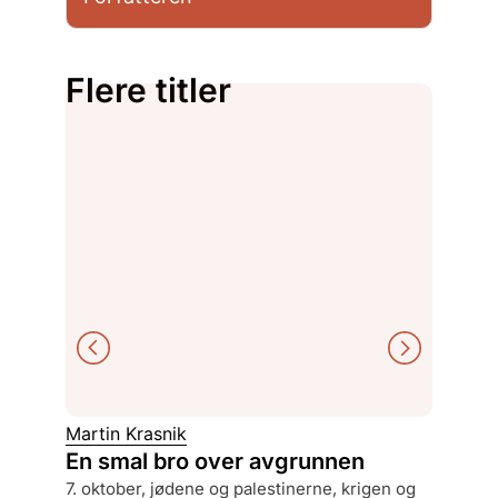
Flere titler
Martin Krasnik
Gjert V
En smal bro over avgrunnen
Berge
7. oktober, jødene og palestinerne, krigen og