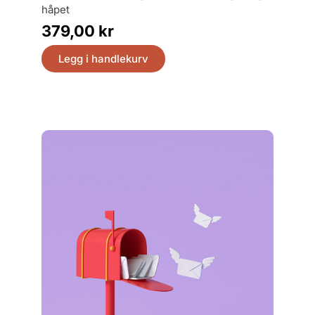
1660-18
håpet
499,
379,00
kr
Legg
Legg i handlekurv