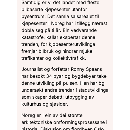
Samtidig er vi det landet med fleste
bilbaserte kjøpesenter utanfor
bysentrum. Det samla salsarealet til
kjøpesenter i Noreg har i tillegg nærast
dobla seg på ti år. Ein vedvarande
katastrofe, kallar ekspertar denne
trenden, for kjøpesenterutviklinga
fremjar bilbruk og hindrar mjuke
trafikantar og kollektivtrafikk.
Journalist og forfattar Ronny Spaans
har besøkt 34 byar og bygdebyar teke
denne utvikling på pulsen. Han har òg
undersøkt andre trendar i stadutviklinga
som skaper debatt: utbygging av
kulturhus og sjøsider.
Noreg er i ein av dei største
arkitektoniske omformingsprosessane i
historia. Diskusjon om fjordbyen Oslo