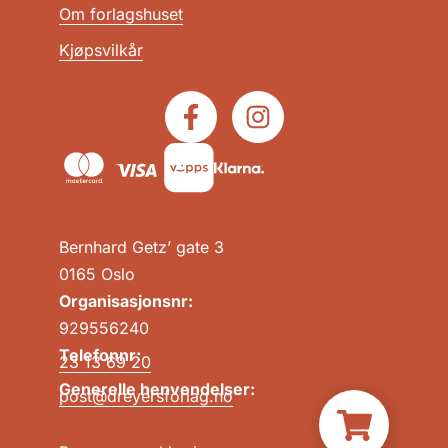
Om forlagshuset
Kjøpsvilkår
Bernhard Getz’ gate 3
0165 Oslo
Organisasjonsnr:
929556240
Telefonnr:
23 13 69 20
Generelle henvendelser:
post@dreyersforlag.no