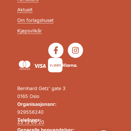
Aktuelt
Om forlagshuset
Kjøpsvilkår
Bernhard Getz’ gate 3
0165 Oslo
Organisasjonsnr:
929556240
Telefonnr:
23 13 69 20
Generelle henvendelser: