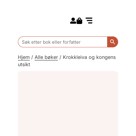
Search for:
Kommende bøker
Barn og ungdom
Search Butt
Search
for:
Hjem
/
Alle bøker
/
Krokkleiva og kongens
utsikt