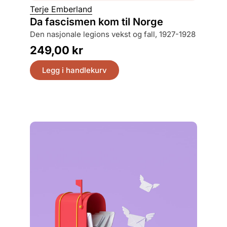
Terje Emberland
Hans Pe
Da fascismen kom til Norge
Tukth
den nasjonale legions vekst og fall, 1927-1928
sivil u
249,00
kr
399,
Legg i handlekurv
Legg