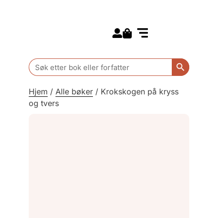
Search for:
Kommende bøker
Barn og ungdom
Search Butt
Search
for:
Hjem
/
Alle bøker
/
Krokskogen på kryss
og tvers