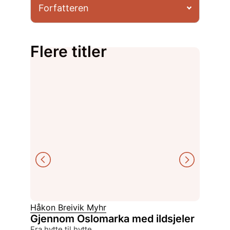
Forfatteren
Flere titler
Håkon Breivik Myhr
Finn Ho
Gjennom Oslomarka med ildsjeler
Histo
fra hytte til hytte