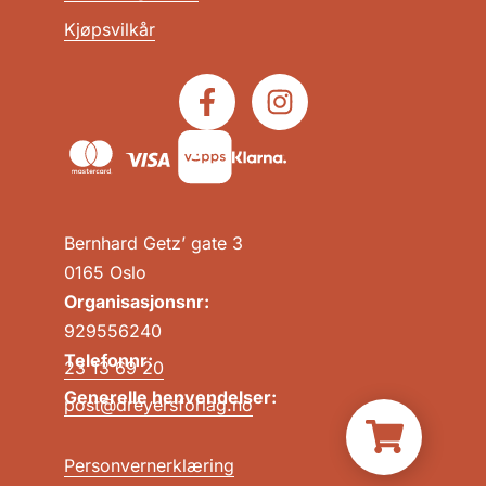
Kjøpsvilkår
Bernhard Getz’ gate 3
0165 Oslo
Organisasjonsnr:
929556240
Telefonnr:
23 13 69 20
Generelle henvendelser:
post@dreyersforlag.no
Personvernerklæring