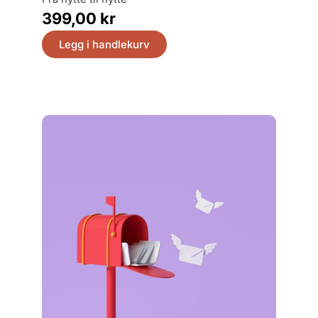
399,
399,00
kr
Legg
Legg i handlekurv