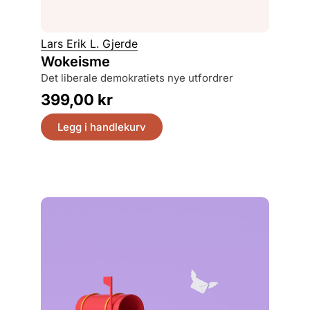
Martin 
Lars Erik L. Gjerde
En sm
Wokeisme
7. oktober, jødene og palestinerne, krigen og
det liberale demokratiets nye utfordrer
håpet
399,00
kr
379,
Legg i handlekurv
Legg