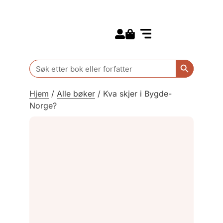
Search for:
Kommende bøker
Barn og ungdom
Search Butt
Search
for:
Hjem
/
Alle bøker
/
Kva skjer i Bygde-
Norge?