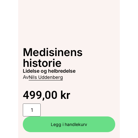
Medisinens
historie
lidelse og helbredelse
Av
Nils Uddenberg
499,00
kr
Legg i handlekurv