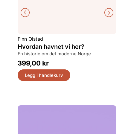
Finn Olstad
Helt 
Hvordan havnet vi her?
reservebataljon 101 og den endelige
løsninge
en historie om det moderne Norge
229,
399,00
kr
Legg
Legg i handlekurv