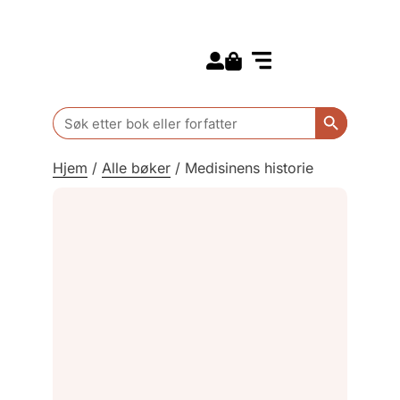
Search for:
Kommende bøker
Barn og ungdom
Search Butt
Search
for:
Hjem
/
Alle bøker
/
Medisinens historie