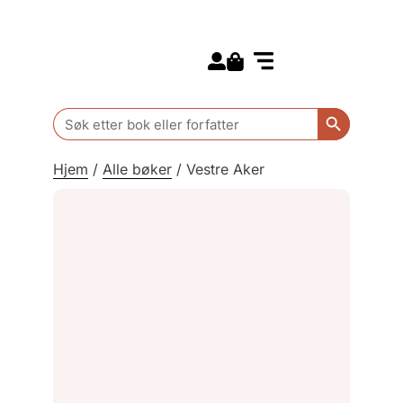
Search for:
Kommende bøker
Barn og ungdom
Search Butt
Search
for:
Hjem
/
Alle bøker
/
Vestre Aker