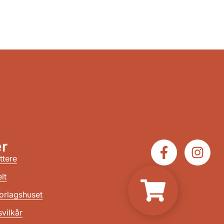
r
ttere
lt
orlagshuset
vilkår