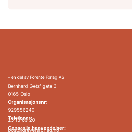
– en del av Forente Forlag AS
Bernhard Getz’ gate 3
0165 Oslo
Organisasjonsnr:
929556240
Telefonnr:
23 13 69 20
Generelle henvendelser:
post@dreyersforlag.no