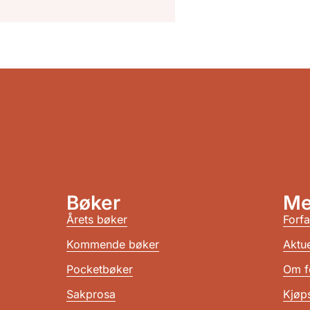
Bøker
Me
Årets bøker
Forfa
Kommende bøker
Aktue
Pocketbøker
Om f
Sakprosa
Kjøps