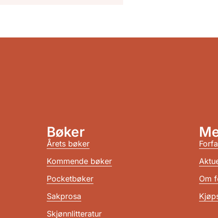
Bøker
Me
Årets bøker
Forfa
Kommende bøker
Aktue
Pocketbøker
Om f
Sakprosa
Kjøps
Skjønnlitteratur