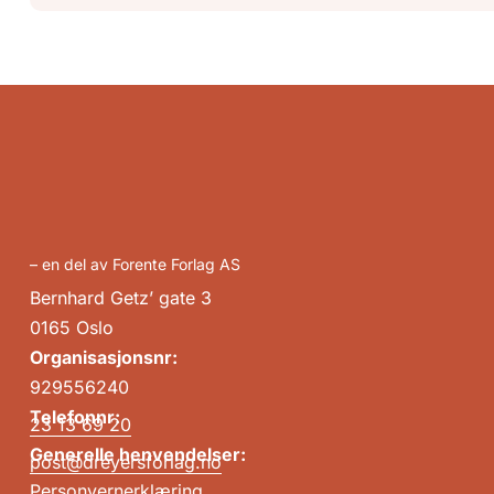
– en del av Forente Forlag AS
Bernhard Getz’ gate 3
0165 Oslo
Organisasjonsnr:
929556240
Telefonnr:
23 13 69 20
Generelle henvendelser:
post@dreyersforlag.no
Personvernerklæring