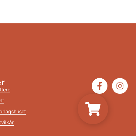
r
ttere
lt
orlagshuset
vilkår