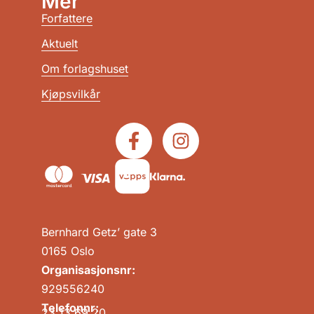
Mer
Forfattere
Aktuelt
Om forlagshuset
Kjøpsvilkår
Bernhard Getz’ gate 3
0165 Oslo
Organisasjonsnr:
929556240
Telefonnr:
23 13 69 20