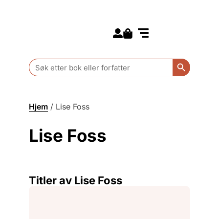
Search for:
Kommende bøker
Barn og ungdom
Search Butt
Search
for:
Hjem
/
Lise Foss
Lise Foss
Titler av Lise Foss