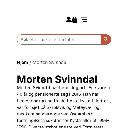
Search for:
Kommende bøker
Barn og ungdom
Search Butt
Search
for:
Hjem
/
Morten Svinndal
Morten Svinndal
Morten Svinndal har tjenestegjort i Forsvaret i
40 år og pensjonerte seg i 2016. Han har
tjenestebakgrunn fra de fleste kystartillerifort,
var fortsjef på Skrolsvik og Meløyvær og
nestkommanderende ved Oscarsborg
festning/Befalsskolen for Kystartilleriet 1993–
1996. Diverse stabstjeneste ved Forsvarets